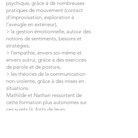
psychique, grâce à de nombreuses
pratiques de mouvement (contact
d’improvisation, exploration à
l’aveugle en extérieur),
> la gestion émotionnelle, autour des
notions de sentiments, besoins et
stratégies,
> l’empathie, envers soi-même et
envers autrui, grâce à des exercices
de parole et de posture,
> les théories de la communication
non-violente, grâce à des mises en
situations.
Mathilde et Nathan ressortent de
cette formation plus autonomes sur
ces sujets là, forts de leurs
apprentissages. Ils sont rentrés en
France pleins d’idées en tête pour
mettre en pratique les thématiques
explorées dans leurs pratiques